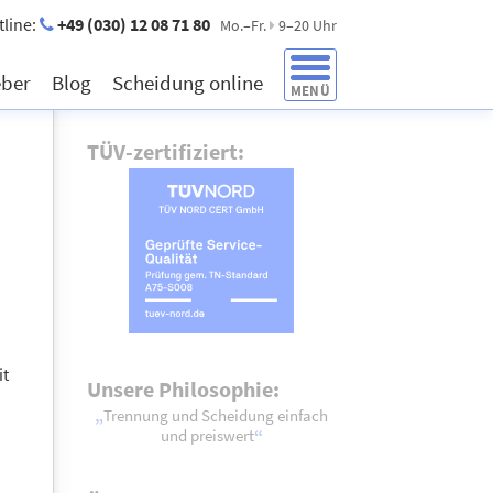
tline:
+49 (030) 12 08 71 80
Mo.–Fr.
9–20 Uhr
eber
Blog
Scheidung online
MENÜ
TÜV-zertifiziert:
it
Unsere Philosophie:
Trennung und Scheidung einfach
und preiswert