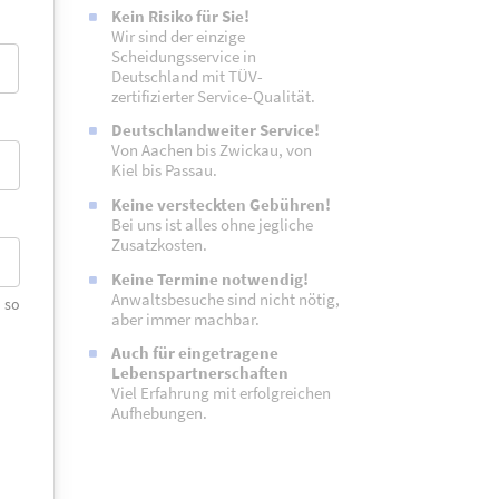
Kein Risiko für Sie!
Wir sind der einzige
Scheidungsservice in
Deutschland mit TÜV-
zertifizierter Service-Qualität.
Deutschlandweiter Service!
Von Aachen bis Zwickau, von
Kiel bis Passau.
Keine versteckten Gebühren!
Bei uns ist alles ohne jegliche
Zusatzkosten.
Keine Termine notwendig!
Anwaltsbesuche sind nicht nötig,
 so
aber immer machbar.
Auch für eingetragene
Lebenspartnerschaften
Viel Erfahrung mit erfolg­reichen
Aufhebungen.