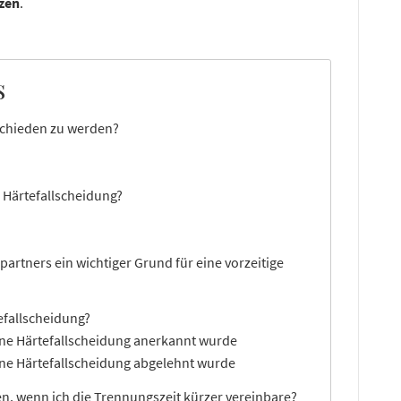
tzen
.
s
schieden zu werden?
 Härtefallscheidung?
partners ein wichtiger Grund für eine vorzeitige
tefallscheidung?
ine Härtefallscheidung anerkannt wurde
ine Härtefallscheidung abgelehnt wurde
en, wenn ich die Trennungszeit kürzer vereinbare?