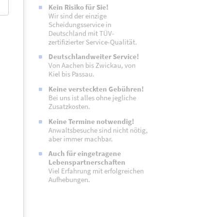
Kein Risiko für Sie!
Wir sind der einzige
Scheidungsservice in
Deutschland mit TÜV-
zertifizierter Service-Qualität.
Deutschlandweiter Service!
Von Aachen bis Zwickau, von
Kiel bis Passau.
Keine versteckten Gebühren!
Bei uns ist alles ohne jegliche
Zusatzkosten.
Keine Termine notwendig!
Anwaltsbesuche sind nicht nötig,
aber immer machbar.
Auch für eingetragene
Lebenspartnerschaften
Viel Erfahrung mit erfolg­reichen
Aufhebungen.